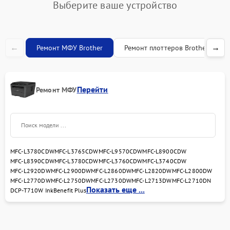
Выберите ваше устройство
←
→
Ремонт МФУ Brother
Ремонт плоттеров Brother
Перейти
Ремонт МФУ
MFC-L3780CDW
MFC-L3765CDW
MFC-L9570CDW
MFC-L8900CDW
MFC-L8390CDW
MFC-L3780CDW
MFC-L3760CDW
MFC-L3740CDW
MFC-L2920DW
MFC-L2900DW
MFC-L2860DW
MFC-L2820DW
MFC-L2800DW
MFC-L2770DW
MFC-L2750DW
MFC-L2730DW
MFC-L2713DW
MFC-L2710DN
Показать еще ...
DCP-T710W InkBenefit Plus