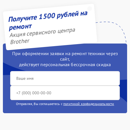
Замена блока питания
Получите 1500 рублей на
1000 рублей
ремонт
Чистка блока проявки
1700 рублей
Акция сервисного центра
Brother
При оформлении заявки на ремонт техники через
сайт,
действует персональная бессрочная скидка
Отправляя, Вы соглашаетесь с
политикой конфиденциальности