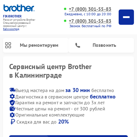
+7 (800) 301-55-83
Ежедневно, с 10:00 до 20:00
FIX-BROTHER
+7 (800) 301-55-83
Ремонт устройств Brother
Специализированный
Звонок бесплатный по РФ
cервисный центр г.
Калининград
Мы ремонтируем
Позвонить
Сервисный центр Brother
в Калининграде
за 30 мин
Выезд мастера на дом
бесплатно
бесплатно
Диагностика в сервисном центре
Гарантия на ремонт и запчасти до 3х лет
Честные цены на ремонт - от 300 рублей
Оригинальные комплектующие
20%
Скидка для вас до
Ремонт вышивальных машин Brother
Ремонт распошивальных машин Brother
Ремонт швейных машинок Brother